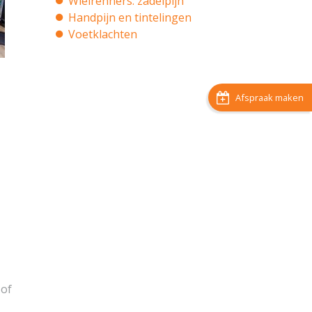
Wielrenners: zadelpijn
Handpijn en tintelingen
Voetklachten

Afspraak maken
 of
.