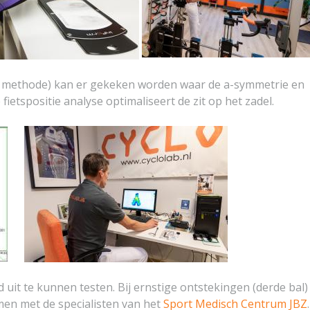
 methode) kan er gekeken worden waar de a-symmetrie en
fietspositie analyse optimaliseert de zit op het zadel.
 uit te kunnen testen. Bij ernstige ontstekingen (derde bal)
n met de specialisten van het
Sport Medisch Centrum JBZ