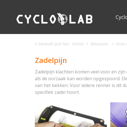
Cycl
U bevindt zich hier:
Home
Blessures
Voor 
Zadelpijn
Zadelpijn klachten komen veel voor en zijn 
als de oorzaak kan worden opgespoord. De
van het bekken. Voor iedere renner is dit du
specifiek zadel hoort.