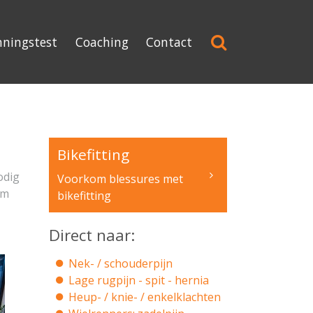
nningstest
Coaching
Contact
Bikefitting
odig
Voorkom blessures met
rm
bikefitting
Direct naar:
Nek- / schouderpijn
Lage rugpijn - spit - hernia
Heup- / knie- / enkelklachten