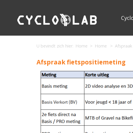
Cycl
U bevindt zich hier:
Home
Home
Afspraak
Afspraak fietspositiemeting