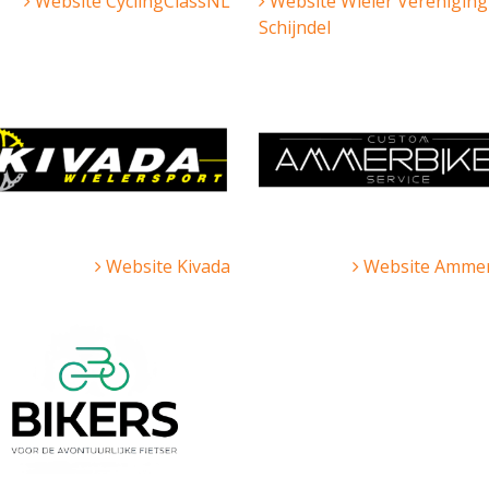
Website CyclingClassNL
Website Wieler Vereniging
Schijndel
Website Kivada
Website Ammer