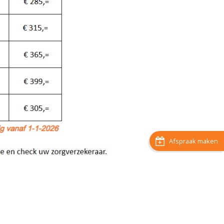

Afspraak maken