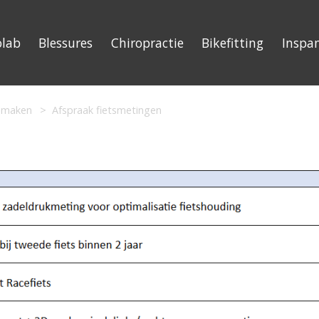
olab
Blessures
Chiropractie
Bikefitting
Inspa
 maken
Afspraak fietsmetingen